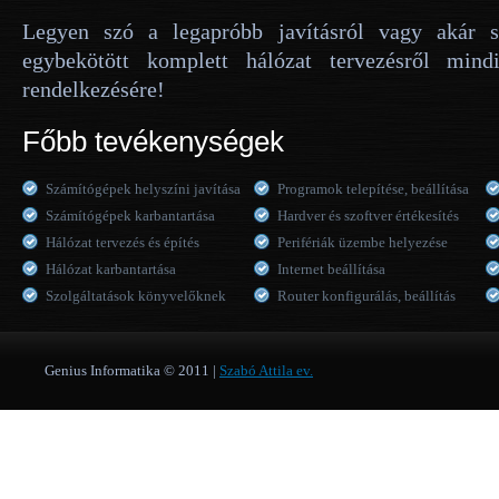
Legyen szó a legapróbb javításról vagy akár s
egybekötött komplett hálózat tervezésről mind
rendelkezésére!
Főbb tevékenységek
Számítógépek helyszíni javítása
Programok telepítése, beállítása
Számítógépek karbantartása
Hardver és szoftver értékesítés
Hálózat tervezés és építés
Perifériák üzembe helyezése
Hálózat karbantartása
Internet beállítása
Szolgáltatások könyvelőknek
Router konfigurálás, beállítás
Genius Informatika © 2011 |
Szabó Attila ev.